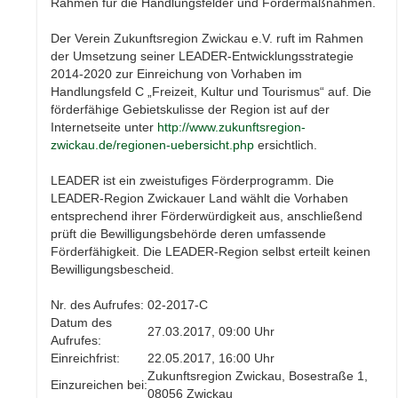
Rahmen für die Handlungsfelder und Fördermaßnahmen.
Der Verein Zukunftsregion Zwickau e.V. ruft im Rahmen
der Umsetzung seiner LEADER-Entwicklungsstrategie
2014-2020 zur Einreichung von Vorhaben im
Handlungsfeld C „Freizeit, Kultur und Tourismus“ auf. Die
förderfähige Gebietskulisse der Region ist auf der
Internetseite unter
http://www.zukunftsregion-
zwickau.de/regionen-uebersicht.php
ersichtlich.
LEADER ist ein zweistufiges Förderprogramm. Die
LEADER-Region Zwickauer Land wählt die Vorhaben
entsprechend ihrer Förderwürdigkeit aus, anschließend
prüft die Bewilligungsbehörde deren umfassende
Förderfähigkeit. Die LEADER-Region selbst erteilt keinen
Bewilligungsbescheid.
Nr. des Aufrufes:
02-2017-C
Datum des
27.03.2017, 09:00 Uhr
Aufrufes:
Einreichfrist:
22.05.2017, 16:00 Uhr
Zukunftsregion Zwickau, Bosestraße 1,
Einzureichen bei:
08056 Zwickau