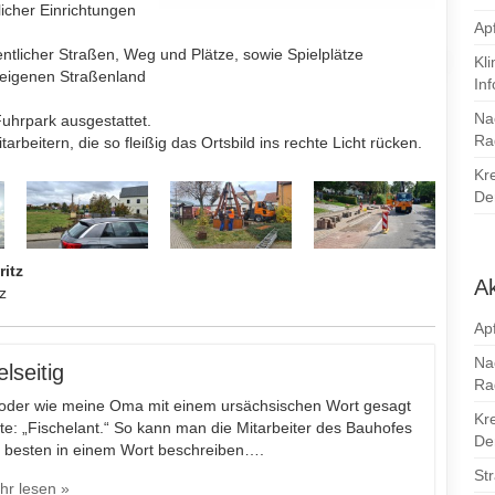
icher Einrichtungen
Apf
ntlicher Straßen, Weg und Plätze, sowie Spielplätze
Kl
eigenen Straßenland
In
Na
uhrpark ausgestattet.
Ra
rbeitern, die so fleißig das Ortsbild ins rechte Licht rücken.
Kr
Den
itz
Ak
z
Apf
Na
elseitig
Ra
oder wie meine Oma mit einem ursächsischen Wort gesagt
Kr
te: „Fischelant.“ So kann man die Mitarbeiter des Bauhofes
Den
 besten in einem Wort beschreiben….
St
hr lesen »