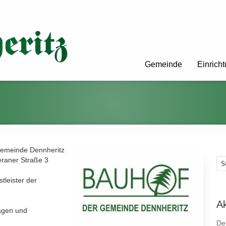
Gemeinde
Einrich
 Gemeinde Dennheritz
eeraner Straße 3
tleister der
A
lagen und
De