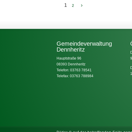
1
2
Gemeindeverwaltung
Dennheritz
D
Hauptstraße 96
9
08393 Dennheritz
D
Telefon: 03763 78541
1
Telefax: 03763 788984