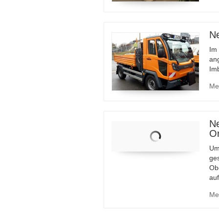
Ne
Im 
an
Im
Me
Ne
Or
Um 
ge
Ob
au
Me