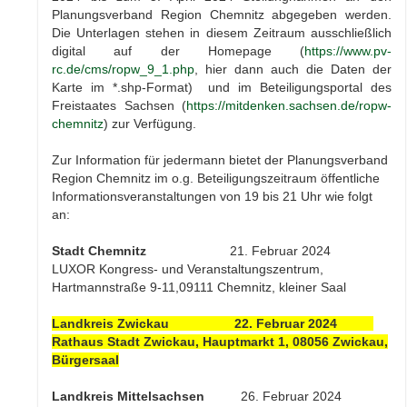
Planungsverband Region Chemnitz abgegeben werden.
Die Unterlagen stehen in diesem Zeitraum ausschließlich
digital auf der Homepage (
https://www.pv-
rc.de/cms/ropw_9_1.php
, hier dann auch die Daten der
Karte im *.shp-Format) und im Beteiligungsportal des
Freistaates Sachsen (
https://mitdenken.sachsen.de/ropw-
chemnitz
) zur Verfügung.
Zur Information für jedermann bietet der Planungsverband
Region Chemnitz im o.g. Beteiligungszeitraum öffentliche
Informationsveranstaltungen von 19 bis 21 Uhr wie folgt
an:
Stadt Chemnitz
21. Februar 2024
LUXOR Kongress- und Veranstaltungszentrum,
Hartmannstraße 9-11,09111 Chemnitz, kleiner Saal
Landkreis Zwickau 22. Februar 2024
Rathaus Stadt Zwickau, Hauptmarkt 1, 08056 Zwickau,
Bürgersaal
Landkreis Mittelsachsen
26. Februar 2024