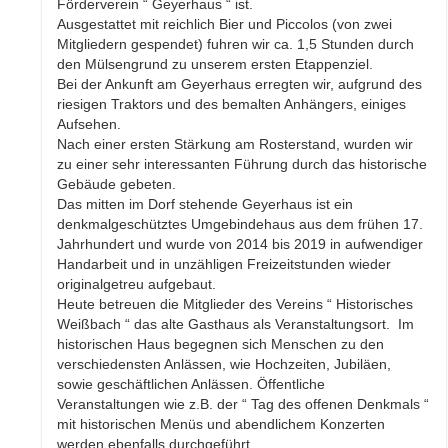
Förderverein “ Geyerhaus “ ist.
Ausgestattet mit reichlich Bier und Piccolos (von zwei
Mitgliedern gespendet) fuhren wir ca. 1,5 Stunden durch
den Mülsengrund zu unserem ersten Etappenziel.
Bei der Ankunft am Geyerhaus erregten wir, aufgrund des
riesigen Traktors und des bemalten Anhängers, einiges
Aufsehen.
Nach einer ersten Stärkung am Rosterstand, wurden wir
zu einer sehr interessanten Führung durch das historische
Gebäude gebeten.
Das mitten im Dorf stehende Geyerhaus ist ein
denkmalgeschütztes Umgebindehaus aus dem frühen 17.
Jahrhundert und wurde von 2014 bis 2019 in aufwendiger
Handarbeit und in unzähligen Freizeitstunden wieder
originalgetreu aufgebaut.
Heute betreuen die Mitglieder des Vereins “ Historisches
Weißbach “ das alte Gasthaus als Veranstaltungsort. Im
historischen Haus begegnen sich Menschen zu den
verschiedensten Anlässen, wie Hochzeiten, Jubiläen,
sowie geschäftlichen Anlässen. Öffentliche
Veranstaltungen wie z.B. der “ Tag des offenen Denkmals “
mit historischen Menüs und abendlichem Konzerten
werden ebenfalls durchgeführt.