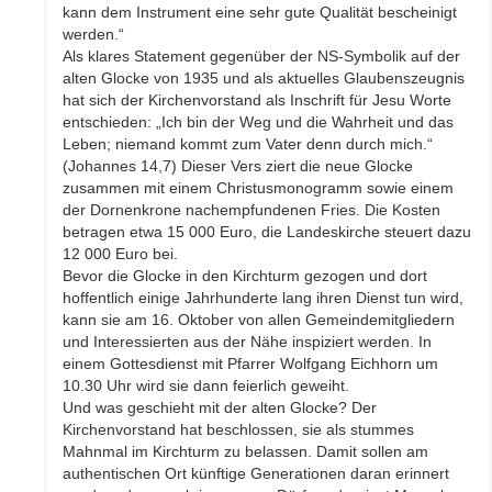
kann dem Instrument eine sehr gute Qualität bescheinigt
werden.“
Als klares Statement gegenüber der NS-Symbolik auf der
alten Glocke von 1935 und als aktuelles Glaubenszeugnis
hat sich der Kirchenvorstand als Inschrift für Jesu Worte
entschieden: „Ich bin der Weg und die Wahrheit und das
Leben; niemand kommt zum Vater denn durch mich.“
(Johannes 14,7) Dieser Vers ziert die neue Glocke
zusammen mit einem Christusmonogramm sowie einem
der Dornenkrone nachempfundenen Fries. Die Kosten
betragen etwa 15 000 Euro, die Landeskirche steuert dazu
12 000 Euro bei.
Bevor die Glocke in den Kirchturm gezogen und dort
hoffentlich einige Jahrhunderte lang ihren Dienst tun wird,
kann sie am 16. Oktober von allen Gemeindemitgliedern
und Interessierten aus der Nähe inspiziert werden. In
einem Gottesdienst mit Pfarrer Wolfgang Eichhorn um
10.30 Uhr wird sie dann feierlich geweiht.
Und was geschieht mit der alten Glocke? Der
Kirchenvorstand hat beschlossen, sie als stummes
Mahnmal im Kirchturm zu belassen. Damit sollen am
authentischen Ort künftige Generationen daran erinnert