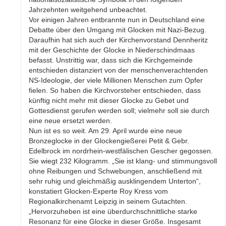
Jahrzehnten weitgehend unbeachtet.
Vor einigen Jahren entbrannte nun in Deutschland eine
Debatte über den Umgang mit Glocken mit Nazi-Bezug.
Daraufhin hat sich auch der Kirchenvorstand Dennheritz
mit der Geschichte der Glocke in Niederschindmaas
befasst. Unstrittig war, dass sich die Kirchgemeinde
entschieden distanziert von der menschenverachtenden
NS-Ideologie, der viele Millionen Menschen zum Opfer
fielen. So haben die Kirchvorsteher entschieden, dass
künftig nicht mehr mit dieser Glocke zu Gebet und
Gottesdienst gerufen werden soll; vielmehr soll sie durch
eine neue ersetzt werden.
Nun ist es so weit. Am 29. April wurde eine neue
Bronzeglocke in der Glockengießerei Petit & Gebr.
Edelbrock im nordrhein-westfälischen Gescher gegossen.
Sie wiegt 232 Kilogramm. „Sie ist klang- und stimmungsvoll
ohne Reibungen und Schwebungen, anschließend mit
sehr ruhig und gleichmäßig ausklingendem Unterton“,
konstatiert Glocken-Experte Roy Kress vom
Regionalkirchenamt Leipzig in seinem Gutachten.
„Hervorzuheben ist eine überdurchschnittliche starke
Resonanz für eine Glocke in dieser Größe. Insgesamt