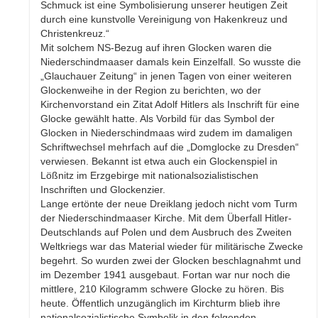
Schmuck ist eine Symbolisierung unserer heutigen Zeit
durch eine kunstvolle Vereinigung von Hakenkreuz und
Christenkreuz.“
Mit solchem NS-Bezug auf ihren Glocken waren die
Niederschindmaaser damals kein Einzelfall. So wusste die
„Glauchauer Zeitung“ in jenen Tagen von einer weiteren
Glockenweihe in der Region zu berichten, wo der
Kirchenvorstand ein Zitat Adolf Hitlers als Inschrift für eine
Glocke gewählt hatte. Als Vorbild für das Symbol der
Glocken in Niederschindmaas wird zudem im damaligen
Schriftwechsel mehrfach auf die „Domglocke zu Dresden“
verwiesen. Bekannt ist etwa auch ein Glockenspiel in
Lößnitz im Erzgebirge mit nationalsozialistischen
Inschriften und Glockenzier.
Lange ertönte der neue Dreiklang jedoch nicht vom Turm
der Niederschindmaaser Kirche. Mit dem Überfall Hitler-
Deutschlands auf Polen und dem Ausbruch des Zweiten
Weltkriegs war das Material wieder für militärische Zwecke
begehrt. So wurden zwei der Glocken beschlagnahmt und
im Dezember 1941 ausgebaut. Fortan war nur noch die
mittlere, 210 Kilogramm schwere Glocke zu hören. Bis
heute. Öffentlich unzugänglich im Kirchturm blieb ihre
nationalsozialistische Symbolik in den folgenden