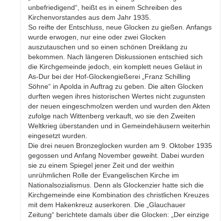
unbefriedigend“, heißt es in einem Schreiben des
Kirchenvorstandes aus dem Jahr 1935.
So reifte der Entschluss, neue Glocken zu gießen. Anfangs
wurde erwogen, nur eine oder zwei Glocken
auszutauschen und so einen schönen Dreiklang zu
bekommen. Nach längeren Diskussionen entschied sich
die Kirchgemeinde jedoch, ein komplett neues Geläut in
As-Dur bei der Hof-Glockengießerei „Franz Schilling
Söhne“ in Apolda in Auftrag zu geben. Die alten Glocken
durften wegen ihres historischen Wertes nicht zugunsten
der neuen eingeschmolzen werden und wurden den Akten
zufolge nach Wittenberg verkauft, wo sie den Zweiten
Weltkrieg überstanden und in Gemeindehäusern weiterhin
eingesetzt wurden.
Die drei neuen Bronzeglocken wurden am 9. Oktober 1935
gegossen und Anfang November geweiht. Dabei wurden
sie zu einem Spiegel jener Zeit und der weithin
unrühmlichen Rolle der Evangelischen Kirche im
Nationalsozialismus. Denn als Glockenzier hatte sich die
Kirchgemeinde eine Kombination des christlichen Kreuzes
mit dem Hakenkreuz auserkoren. Die „Glauchauer
Zeitung“ berichtete damals über die Glocken: „Der einzige