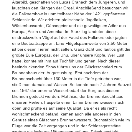
Altarbild, geschaffen von Lucas Cranach dem Jüngeren, und
lauschten den Klängen der Orgel. Anschließend besuchten wir
die Falknershow in unmittelbarer Nähe der 1421 gepflanzten
Schlosslinde. Wir erlebten pfeilschnelle Jagdfalken,
Wüstenbussarde, Gänsegeier und die gewaltigsten Adler aus
Europa, Asien und Amerika. Im Sturzflug landeten diese
eindrucksvollen Vögel auf der Faust des Falkners oder jagten
eine Beuteattrappe an. Eine Flügelspannweite von 2,50 Meter
ist bei diesen Tieren nicht selten. Ganz dicht und lautlos glitt die
größte Eule Europas, der Uhu, über unsere Köpfe. Wer Lust
hatte, konnte mit ihm auf Tuchfühlung gehen. Nach dieser
beeindruckenden Show führte uns der Glücksschmied zum
Brunnenhaus der Augustusburg. Erst nachdem der
Brunnenschacht über 130 Meter in die Tiefe getrieben war,
stieß man damals auf Wasser. So konnte nach 7 Jahren Bauzeit
seit 1567 der enorme Wasserbedarf der Burg aus diesem
Brunnen gedeckt werden. Matthias, der Brunnenknecht aus
unseren Reihen, haspelte einen Eimer Brunnenwasser nach
oben und prüfte es auf seine Qualität. Da er es als recht
wohlschmeckend befand, kamen auch alle anderen in den
Genuss eines Gläschens Brunnenwassers. Buchstäblich wie im
Fluge war die Zeit vergangen und in der Schlossgaststätte
wartete ein leckeres Mittagessen auf uns. Frisch gestärkt