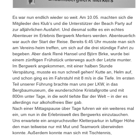
Es war nun endlich wieder so weit. Am 10.05. machten sich die
Mitglieder des Klub‘s und die Unterstützer der Beach Party auf
zur alljährlichen Ausfahrt. Und diesmal sollte es ein echtes
Abenteuer im Erlebnis Bergwerk Merkers werden. Abenteuerlich
war auch der Start der Reise. Bereits 6:45 Uhr musste man sich
am Vereins-heim treffen, um sich auf die drei stündige Fahrt zu
begeben. Aber dank René Hansel und Björn Birke, wurde bei
einem zünftigen Frühstück unterwegs auch der Letzte munter.
Im Bergwerk angekommen, mit einer halben Stunde
Verspätung, musste es nun schnell gehen! Kutte an, Helm auf,
und schon ging es im Fahrstuhl mit 8 m/s in die Tiefe. Im ersten
Teil unserer Führung brachte man uns per LKW, in das
Bergbaumuseum, die wunderschöne Kristallgrotte und mit
800m unter Tage, in die wohl tiefste Bar der Welt – in der es
allerdings nur alkoholfreies Bier gab.
Nach einer Mittagspause über Tage fuhren wir ein weiteres mal
ein, um nun in die Erlebniswelt des Bergwerks einzutauchen.
Uns erwartete ein anspruchsvoller Kletterparkur in luftiger Höhe
den man teilweise nur mit Mut und Teamwork überwinden
konnte. Außerdem konnte man sich mit Tischtennis,