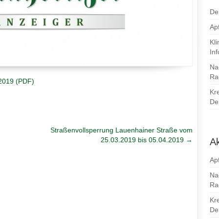
De
Apf
Kl
In
Na
Ra
 2019 (PDF)
Kr
Den
Straßenvollsperrung Lauenhainer Straße vom
25.03.2019 bis 05.04.2019
→
Ak
Apf
Na
Ra
Kr
Den