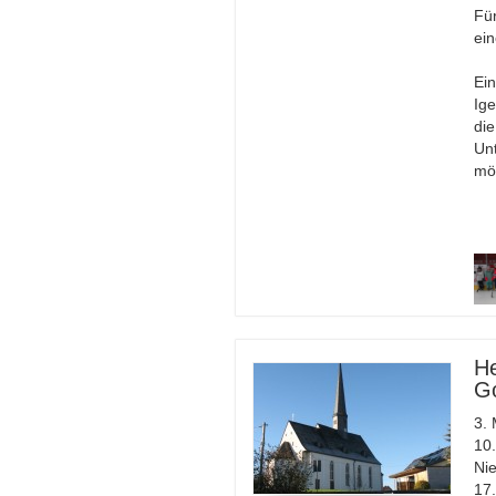
Für
ei
Ein
Ige
di
Unt
mö
He
Go
3. 
10.
Ni
17.