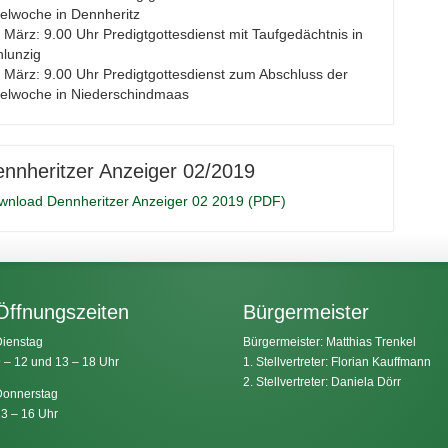
elwoche in Dennheritz
 März: 9.00 Uhr Predigtgottesdienst mit Taufgedächtnis in
hlunzig
 März: 9.00 Uhr Predigtgottesdienst zum Abschluss der
belwoche in Niederschindmaas
nnheritzer Anzeiger 02/2019
wnload Dennheritzer Anzeiger 02 2019 (PDF)
Öffnungszeiten
Bürgermeister
ienstag
Bürgermeister: Matthias Trenkel
 – 12 und 13 – 18 Uhr
1. Stellvertreter: Florian Kauffmann
2. Stellvertreter: Daniela Dörr
onnerstag
3 – 16 Uhr