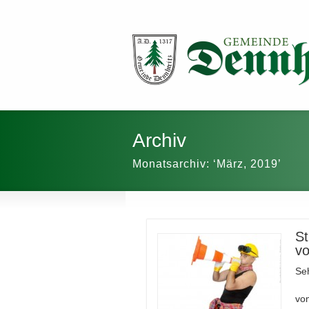
Archiv
Monatsarchiv: ‘März, 2019’
St
vo
Se
v