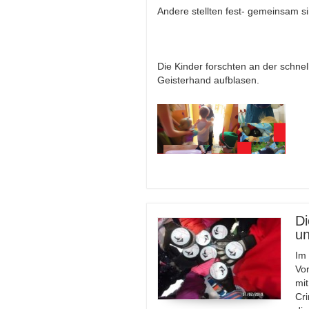
Andere stellten fest- gemeinsam si
Die Kinder forschten an der schnel
Geisterhand aufblasen.
Di
u
Im 
Vor
mi
Cri