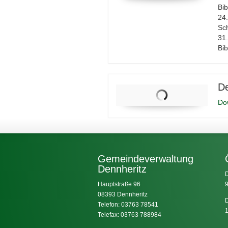
Bib
24.
Sc
31.
Bi
De
Do
Gemeindeverwaltung
Dennheritz
D
Hauptstraße 96
9
08393 Dennheritz
D
Telefon: 03763 78541
1
Telefax: 03763 788984