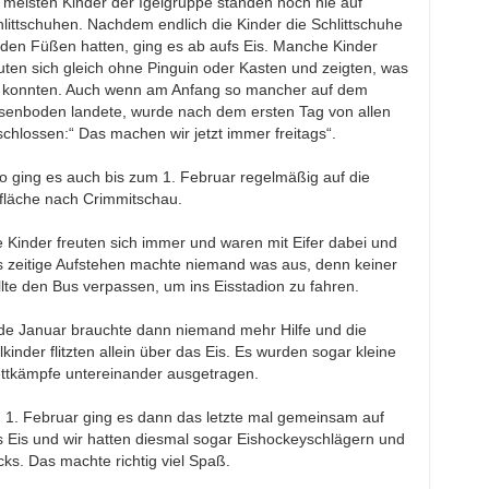
 meisten Kinder der Igelgruppe standen noch nie auf
littschuhen. Nachdem endlich die Kinder die Schlittschuhe
den Füßen hatten, ging es ab aufs Eis. Manche Kinder
uten sich gleich ohne Pinguin oder Kasten und zeigten, was
e konnten. Auch wenn am Anfang so mancher auf dem
senboden landete, wurde nach dem ersten Tag von allen
chlossen:“ Das machen wir jetzt immer freitags“.
o ging es auch bis zum 1. Februar regelmäßig auf die
sfläche nach Crimmitschau.
e Kinder freuten sich immer und waren mit Eifer dabei und
s zeitige Aufstehen machte niemand was aus, denn keiner
lte den Bus verpassen, um ins Eisstadion zu fahren.
de Januar brauchte dann niemand mehr Hilfe und die
lkinder flitzten allein über das Eis. Es wurden sogar kleine
ttkämpfe untereinander ausgetragen.
 1. Februar ging es dann das letzte mal gemeinsam auf
 Eis und wir hatten diesmal sogar Eishockeyschlägern und
ks. Das machte richtig viel Spaß.