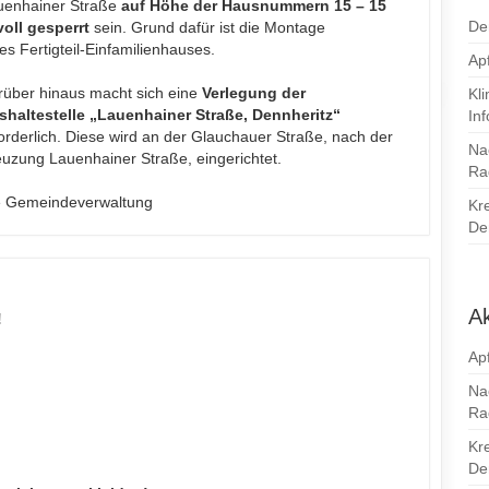
uenhainer Straße
auf Höhe der Hausnummern 15 – 15
De
voll gesperrt
sein. Grund dafür ist die Montage
es Fertigteil-Einfamilienhauses.
Apf
rüber hinaus macht sich eine
Verlegung der
Kl
shaltestelle „Lauenhainer Straße, Dennheritz“
In
orderlich. Diese wird an der Glauchauer Straße, nach der
Na
uzung Lauenhainer Straße, eingerichtet.
Ra
e Gemeindeverwaltung
Kr
Den
Ak
!
Apf
Na
Ra
Kr
Den