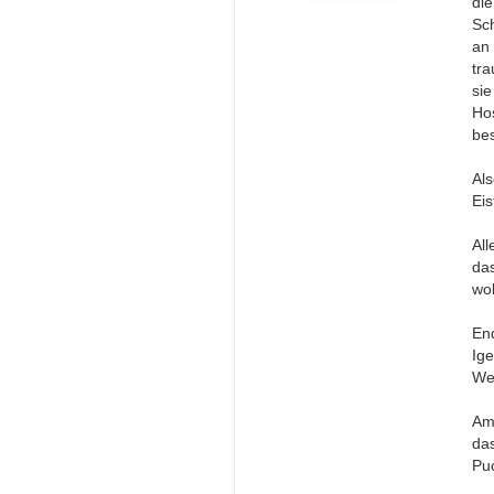
die
Sch
an 
tra
si
Ho
bes
Als
Ei
All
da
wol
En
Ige
We
Am
das
Puc