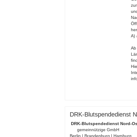
zum
un
Na
Öff
he
A) 
Ab
Lär
fin
Hie
Int
inf
DRK-Blutspendedienst N
DRK-Blutspendedienst Nord-Os
gemeinnützige GmbH
Berlin | Brandenburg | Hamburg