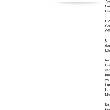
Se
Lä
Bu
Die
Gru
Öff
Um
da
Lär
Im
Bu
ver
nu
vol
Lä
ist
Lin
Bi
Ge