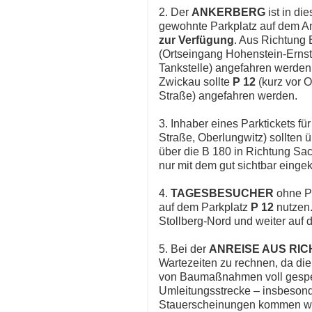
2. Der
ANKERBERG
ist in d
gewohnte Parkplatz auf dem A
zur Verfügung
. Aus Richtung 
(Ortseingang Hohenstein-Ernst
Tankstelle) angefahren werden
Zwickau sollte
P 12
(kurz vor 
Straße) angefahren werden.
3. Inhaber eines Parktickets fü
Straße, Oberlungwitz) sollten 
über die B 180 in Richtung Sac
nur mit dem gut sichtbar eingek
4.
TAGESBESUCHER
ohne Pa
auf dem Parkplatz
P 12
nutzen.
Stollberg-Nord und weiter auf d
5. Bei der
ANREISE AUS RI
Wartezeiten zu rechnen, da di
von Baumaßnahmen voll gesperr
Umleitungsstrecke – insbeson
Stauerscheinungen kommen wir