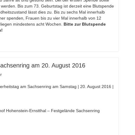
Jahre alt und gesund sein. Bei der ersten Spende sollte
en werden. Bis zum 73. Geburtstag ist derzeit eine Blutspende
heitszustand lässt dies zu. Bis zu sechs Mal innerhalb
er spenden, Frauen bis zu vier Mal innerhalb von 12
liegen mindestens acht Wochen.
Bitte zur Blutspende
n!
Sachsenring am 20. August 2016
r
herheitstag am Sachsenring am Samstag | 20. August 2016 |
of Hohenstein-Ernstthal – Festgelände Sachsenring