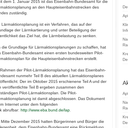
it dem 1. Januar 2015 ist das Eisenbahn-Bundesamt für die
De
rmaktionsplanung an den Haupteisenbahnstrecken des
ndes zuständig.
Apf
 Lärmaktionsplanung ist ein Verfahren, das auf der
Kl
ndlage der Lärmkartierung und unter Beteiligung der
In
entlichkeit das Ziel hat, die Lärmbelastung zu senken.
Na
Ra
 die Grundlage für Lärmaktionsplanungen zu schaffen, hat
s Eisenbahn-Bundesamt einen ersten bundesweiten Pilot-
Kr
maktionsplan für die Haupteisenbahnstrecken erstellt.
Den
 Rahmen der Pilot-Lärmaktionsplanung hat das Eisenbahn-
ndesamt nunmehr Teil B des aktuellen Lärmaktionsplanes
öffentlicht. Der im Oktober 2015 erschienene Teil A und der
Ak
n veröffentlichte Teil B ergeben zusammen den
lständigen Pilot-Lärmaktionsplan. Die Pilot-
Apf
rmaktionsplanung ist damit abgeschlossen. Das Dokument
Na
 im Internet unter dem folgenden
Ra
k abrufbar:
http://www.eba.bund.de/lap
.
Kr
s Mitte Dezember 2015 hatten Bürgerinnen und Bürger die
Den
legenheit, dem Eisenbahn-Bundesamt eine Rückmeldung