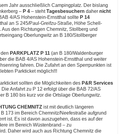
iesem Jahr ausschließlich Campingplatz. Der bislang
nkerberg –
P 4
– steht
Tagesbesuchern
daher
nicht
BAB 4/AS Hohenstein-Ernstthal sollte
P 14
thal an S 245/Paul-Greifzu-Straße, Höhe Schell-
. Aus den Richtungen Chemnitz, Stollberg und
Ortseingang Oberlungwitz an B 180/Stollberger
r den
PARKPLATZ P 11
(an B 180/Waldenburger
über die BAB 4/AS Hohenstein-Ernstthal und weiter
hsenring fahren. Die Zufahrt an den Sperrpunkten ist
lebten Parkticket möglich!!!
rkticket sollten die Möglichkeiten des
P&R Services
 Die Anfahrt zu P 12 erfolgt über die BAB 72/AS
er B 180 bis kurz vor die Ortslage Oberlungwitz.
CHTUNG CHEMNITZ
ist mit deutlich längeren
e B 173 im Bereich Chemnitz/Neefestraße aufgrund
t ist. Es ist davon auszugehen, dass es auf der
dere im Bereich Wüstenbrand – zu
d. Daher wird auch aus Richtung Chemnitz die