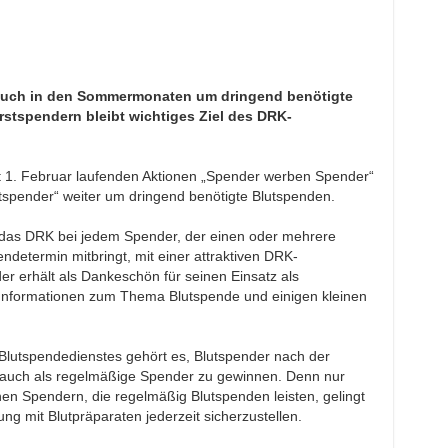
 auch in den Sommermonaten um dringend benötigte
tspendern bleibt wichtiges Ziel des DRK-
it 1. Februar laufenden Aktionen „Spender werben Spender“
spender“ weiter um dringend benötigte Blutspenden.
 das DRK bei jedem Spender, der einen oder mehrere
determin mitbringt, mit einer attraktiven DRK-
er erhält als Dankeschön für seinen Einsatz als
t Informationen zum Thema Blutspende und einigen kleinen
Blutspendedienstes gehört es, Blutspender nach der
e auch als regelmäßige Spender zu gewinnen. Denn nur
en Spendern, die regelmäßig Blutspenden leisten, gelingt
ung mit Blutpräparaten jederzeit sicherzustellen.