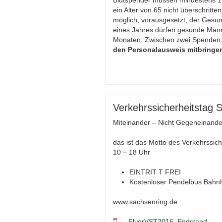
Blutspender müssen mindestens 18 
ein Alter von 65 nicht überschritt
möglich, vorausgesetzt, der Gesund
eines Jahres dürfen gesunde Männ
Monaten. Zwischen zwei Spenden 
den Personalausweis mitbringe
Verkehrssicherheitstag 
Miteinander – Nicht Gegeneinande
das ist das Motto des Verkehrssic
10 – 18 Uhr
EINTRIT T FREI
Kostenloser Pendelbus Bahnh
www.sachsenring.de
FlyerVST2016_Endstand