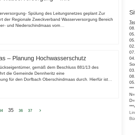
S
serversorgung- Spülung des Leitungsnetzes geplant Zur
hrt der Regionale Zweckverband Wasserversorgung Bereich
Te
Ober- und Niederschindmaas vom…
08
05.
05
02
07
as – Planung Hochwasserschutz
04
So
stückseigentümer, gemäß dem Beschluss 881/13 des
03
hrt die Gemeinde Dennheritz eine
08.
ng für den Dorfbach Oberschindmaas durch. Hierfür ist…
05
***
N=
D=
**
35
34
36
37
Li
Bü