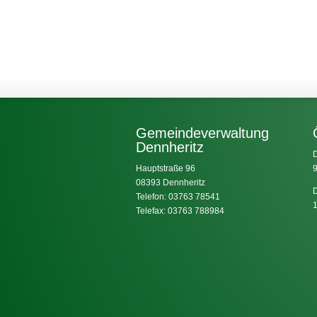
Gemeindeverwaltung
Dennheritz
D
Hauptstraße 96
9
08393 Dennheritz
D
Telefon: 03763 78541
1
Telefax: 03763 788984