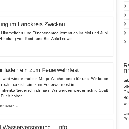
ung im Landkreis Zwickau
ti Himmelfahrt und Pfingstmontag kommt es im Mai und Juni
Abholung von Rest- und Bio-Abfall sowie…
R
r laden ein zum Feuerwehrfest
B
s wird wieder mal ein Mega-Wochenende für uns. Wir laden
Si
 recht herzlich ein zum Feuerwehrfest in
öf
nnheritz/Niederschindmaas. Wir werden wieder richtig Spaß
Gr
t Euch haben….
Bü
we
hr lesen »
Li
Bü
 Wasserversorgung – Info