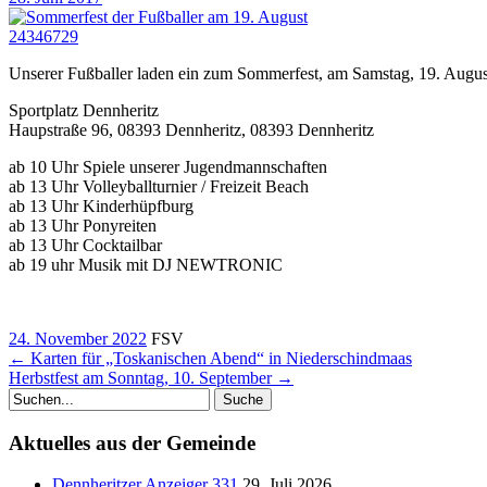
2434
6729
Unserer Fußballer laden ein zum Sommerfest, am Samstag, 19. Augus
Sportplatz Dennheritz
Haupstraße 96, 08393 Dennheritz, 08393 Dennheritz
ab 10 Uhr Spiele unserer Jugendmannschaften
ab 13 Uhr Volleyballturnier / Freizeit Beach
ab 13 Uhr Kinderhüpfburg
ab 13 Uhr Ponyreiten
ab 13 Uhr Cocktailbar
ab 19 uhr Musik mit DJ NEWTRONIC
24. November 2022
FSV
←
Karten für „Toskanischen Abend“ in Niederschindmaas
Herbstfest am Sonntag, 10. September
→
Suche
Aktuelles aus der Gemeinde
Dennheritzer Anzeiger 331
29. Juli 2026