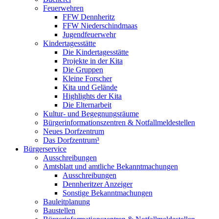
Feuerwehren
FFW Dennheritz
FFW Niederschindmaas
Jugendfeuerwehr
Kindertagesstätte
Die Kindertagesstätte
Projekte in der Kita
Die Gruppen
Kleine Forscher
Kita und Gelände
Highlights der Kita
Die Elternarbeit
Kultur- und Begegnungsräume
Bürgerinformationszentren & Notfallmeldestellen
Neues Dorfzentrum
Das Dorfzentrum³
Bürgerservice
Ausschreibungen
Amtsblatt und amtliche Bekanntmachungen
Ausschreibungen
Dennheritzer Anzeiger
Sonstige Bekanntmachungen
Bauleitplanung
Baustellen