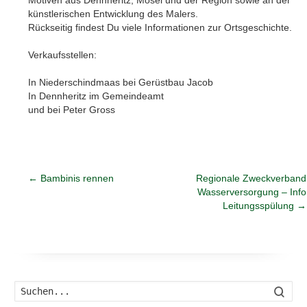
Motiven aus Dennheritz, Mosel und der Region sowie an der
künstlerischen Entwicklung des Malers.
Rückseitig findest Du viele Informationen zur Ortsgeschichte.
Verkaufsstellen:
In Niederschindmaas bei Gerüstbau Jacob
In Dennheritz im Gemeindeamt
und bei Peter Gross
←
Bambinis rennen
Regionale Zweckverband
Wasserversorgung – Info
Leitungsspülung
→
Such