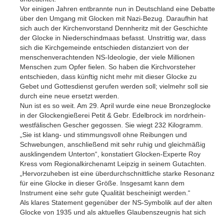
Vor einigen Jahren entbrannte nun in Deutschland eine Debatte
über den Umgang mit Glocken mit Nazi-Bezug. Daraufhin hat
sich auch der Kirchenvorstand Dennheritz mit der Geschichte
der Glocke in Niederschindmaas befasst. Unstrittig war, dass
sich die Kirchgemeinde entschieden distanziert von der
menschenverachtenden NS-Ideologie, der viele Millionen
Menschen zum Opfer fielen. So haben die Kirchvorsteher
entschieden, dass künftig nicht mehr mit dieser Glocke zu
Gebet und Gottesdienst gerufen werden soll; vielmehr soll sie
durch eine neue ersetzt werden.
Nun ist es so weit. Am 29. April wurde eine neue Bronzeglocke
in der Glockengießerei Petit & Gebr. Edelbrock im nordrhein-
westfälischen Gescher gegossen. Sie wiegt 232 Kilogramm.
„Sie ist klang- und stimmungsvoll ohne Reibungen und
Schwebungen, anschließend mit sehr ruhig und gleichmäßig
ausklingendem Unterton“, konstatiert Glocken-Experte Roy
Kress vom Regionalkirchenamt Leipzig in seinem Gutachten.
„Hervorzuheben ist eine überdurchschnittliche starke Resonanz
für eine Glocke in dieser Größe. Insgesamt kann dem
Instrument eine sehr gute Qualität bescheinigt werden.“
Als klares Statement gegenüber der NS-Symbolik auf der alten
Glocke von 1935 und als aktuelles Glaubenszeugnis hat sich