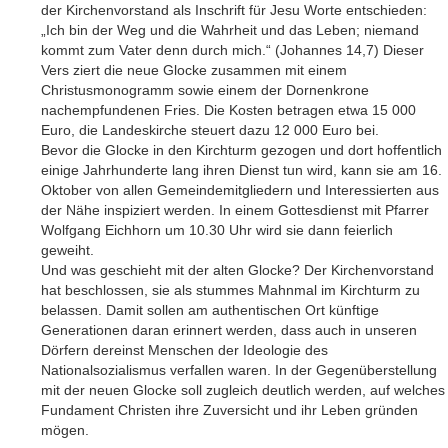
der Kirchenvorstand als Inschrift für Jesu Worte entschieden:
„Ich bin der Weg und die Wahrheit und das Leben; niemand
kommt zum Vater denn durch mich.“ (Johannes 14,7) Dieser
Vers ziert die neue Glocke zusammen mit einem
Christusmonogramm sowie einem der Dornenkrone
nachempfundenen Fries. Die Kosten betragen etwa 15 000
Euro, die Landeskirche steuert dazu 12 000 Euro bei.
Bevor die Glocke in den Kirchturm gezogen und dort hoffentlich
einige Jahrhunderte lang ihren Dienst tun wird, kann sie am 16.
Oktober von allen Gemeindemitgliedern und Interessierten aus
der Nähe inspiziert werden. In einem Gottesdienst mit Pfarrer
Wolfgang Eichhorn um 10.30 Uhr wird sie dann feierlich
geweiht.
Und was geschieht mit der alten Glocke? Der Kirchenvorstand
hat beschlossen, sie als stummes Mahnmal im Kirchturm zu
belassen. Damit sollen am authentischen Ort künftige
Generationen daran erinnert werden, dass auch in unseren
Dörfern dereinst Menschen der Ideologie des
Nationalsozialismus verfallen waren. In der Gegenüberstellung
mit der neuen Glocke soll zugleich deutlich werden, auf welches
Fundament Christen ihre Zuversicht und ihr Leben gründen
mögen.