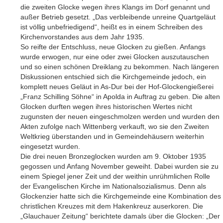
die zweiten Glocke wegen ihres Klangs im Dorf genannt und
außer Betrieb gesetzt. „Das verbleibende unreine Quartgeläut
ist völlig unbefriedigend“, heißt es in einem Schreiben des
Kirchenvorstandes aus dem Jahr 1935.
So reifte der Entschluss, neue Glocken zu gießen. Anfangs
wurde erwogen, nur eine oder zwei Glocken auszutauschen
und so einen schönen Dreiklang zu bekommen. Nach längeren
Diskussionen entschied sich die Kirchgemeinde jedoch, ein
komplett neues Geläut in As-Dur bei der Hof-Glockengießerei
„Franz Schilling Söhne“ in Apolda in Auftrag zu geben. Die alten
Glocken durften wegen ihres historischen Wertes nicht
zugunsten der neuen eingeschmolzen werden und wurden den
Akten zufolge nach Wittenberg verkauft, wo sie den Zweiten
Weltkrieg überstanden und in Gemeindehäusern weiterhin
eingesetzt wurden.
Die drei neuen Bronzeglocken wurden am 9. Oktober 1935
gegossen und Anfang November geweiht. Dabei wurden sie zu
einem Spiegel jener Zeit und der weithin unrühmlichen Rolle
der Evangelischen Kirche im Nationalsozialismus. Denn als
Glockenzier hatte sich die Kirchgemeinde eine Kombination des
christlichen Kreuzes mit dem Hakenkreuz auserkoren. Die
„Glauchauer Zeitung“ berichtete damals über die Glocken: „Der