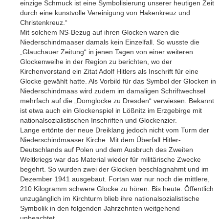
einzige Schmuck ist eine Symbolisierung unserer heutigen Zeit
durch eine kunstvolle Vereinigung von Hakenkreuz und
Christenkreuz.“
Mit solchem NS-Bezug auf ihren Glocken waren die
Niederschindmaaser damals kein Einzelfall. So wusste die
„Glauchauer Zeitung“ in jenen Tagen von einer weiteren
Glockenweihe in der Region zu berichten, wo der
Kirchenvorstand ein Zitat Adolf Hitlers als Inschrift für eine
Glocke gewählt hatte. Als Vorbild für das Symbol der Glocken in
Niederschindmaas wird zudem im damaligen Schriftwechsel
mehrfach auf die „Domglocke zu Dresden“ verwiesen. Bekannt
ist etwa auch ein Glockenspiel in Lößnitz im Erzgebirge mit
nationalsozialistischen Inschriften und Glockenzier.
Lange ertönte der neue Dreiklang jedoch nicht vom Turm der
Niederschindmaaser Kirche. Mit dem Überfall Hitler-
Deutschlands auf Polen und dem Ausbruch des Zweiten
Weltkriegs war das Material wieder für militärische Zwecke
begehrt. So wurden zwei der Glocken beschlagnahmt und im
Dezember 1941 ausgebaut. Fortan war nur noch die mittlere,
210 Kilogramm schwere Glocke zu hören. Bis heute. Öffentlich
unzugänglich im Kirchturm blieb ihre nationalsozialistische
Symbolik in den folgenden Jahrzehnten weitgehend
unbeachtet.