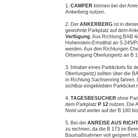
1.
CAMPER
können bei der Anr
Ankerberg nutzen.
2. Der
ANKERBERG
ist in die
gewohnte Parkplatz auf dem Ank
Verfügung
. Aus Richtung BAB 4
Hohenstein-Ernstthal an S 245/P
werden. Aus den Richtungen Chem
Ortseingang Oberlungwitz an B 1
3. Inhaber eines Parktickets für 
Oberlungwitz) sollten über die B
in Richtung Sachsenring fahren. 
sichtbar eingeklebten Parkticket m
4.
TAGESBESUCHER
ohne Park
dem Parkplatz
P 12
nutzen. Die A
Nord und weiter auf der B 180 bis
5. Bei der
ANREISE AUS RICH
zu rechnen, da die B 173 im Ber
Baumaßnahmen voll gesperrt ist.