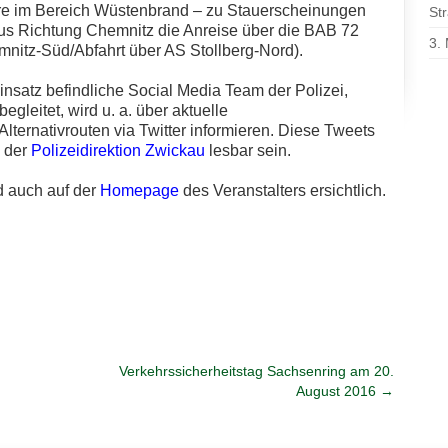
re im Bereich Wüstenbrand – zu Stauerscheinungen
St
us Richtung Chemnitz die Anreise über die BAB 72
3.
mnitz-Süd/Abfahrt über AS Stollberg-Nord).
nsatz befindliche Social Media Team der Polizei,
egleitet, wird u. a. über aktuelle
lternativrouten via Twitter informieren. Diese Tweets
e der
Polizeidirektion Zwickau
lesbar sein.
d auch auf der
Homepage
des Veranstalters ersichtlich.
Verkehrssicherheitstag Sachsenring am 20.
August 2016
→