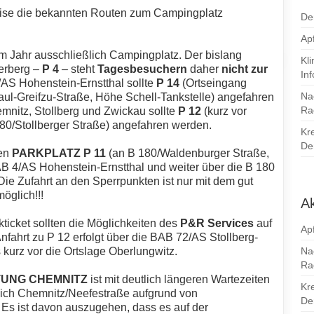
eise die bekannten Routen zum Campingplatz
De
Apf
sem Jahr ausschließlich Campingplatz. Der bislang
Kl
erberg –
P 4
– steht
Tagesbesuchern
daher
nicht zur
In
/AS Hohenstein-Ernstthal sollte
P 14
(Ortseingang
Na
aul-Greifzu-Straße, Höhe Schell-Tankstelle) angefahren
Ra
nitz, Stollberg und Zwickau sollte
P 12
(kurz vor
80/Stollberger Straße) angefahren werden.
Kr
Den
den
PARKPLATZ P 11
(an B 180/Waldenburger Straße,
AB 4/AS Hohenstein-Ernstthal und weiter über die B 180
Die Zufahrt an den Sperrpunkten ist nur mit dem gut
öglich!!!
Ak
ticket sollten die Möglichkeiten des
P&R Services
auf
Apf
nfahrt zu P 12 erfolgt über die BAB 72/AS Stollberg-
 kurz vor die Ortslage Oberlungwitz.
Na
Ra
TUNG CHEMNITZ
ist mit deutlich längeren Wartezeiten
Kr
eich Chemnitz/Neefestraße aufgrund von
Den
 Es ist davon auszugehen, dass es auf der