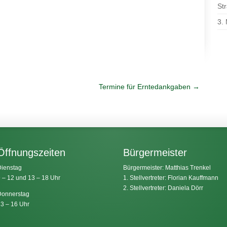
St
3.
Termine für Erntedankgaben
→
Öffnungszeiten
Bürgermeister
ienstag
Bürgermeister: Matthias Trenkel
 – 12 und 13 – 18 Uhr
1. Stellvertreter: Florian Kauffmann
2. Stellvertreter: Daniela Dörr
onnerstag
3 – 16 Uhr