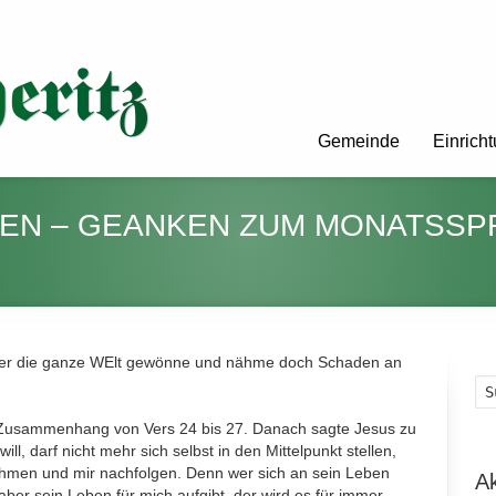
Gemeinde
Einrich
EN – GEANKEN ZUM MONATSS
er die ganze WElt gewönne und nähme doch Schaden an
 Zusammenhang von Vers 24 bis 27. Danach sagte Jesus zu
l, darf nicht mehr sich selbst in den Mittelpunkt stellen,
ehmen und mir nachfolgen. Denn wer sich an sein Leben
A
aber sein Leben für mich aufgibt, der wird es für immer