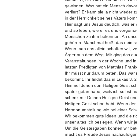
gewinnen. Was hat ein Mensch davon, 
verliert? Er kann sie ja nicht wiede
in der Herrlichkeit seines Vaters ko
Hier sagt uns Jesus deutlich, was er
und so leben, wie er es uns vorgemac
Menschen zu ihm bekennen. An unser
gehören. Manchmal heißt das nein sag
Wenn man das allein schaffen will, v
Ärger aus dem Weg. Mir ging das auch
Veranstaltungen in der Woche und in d
letzten Predigten von Matthias Franke
Ihr müsst nur darum beten. Das war 
bekommt. Ihr findet das in Lukas 3, 
Himmel denen den Heiligen Geist sch
später getan habe, weiß ich selbst n
schenk mir Deinen Heiligen Geist un
Heiligen Geist schon habt. Wenn der
Hormonumstellung wie bei einer Sc
Wir bekommen gute Ideen und die ri
unser altes Ich besiegen. Wenn wir je
Um die Geistesgaben können wir beten
macht es Freude Jesus nachzufolgen.