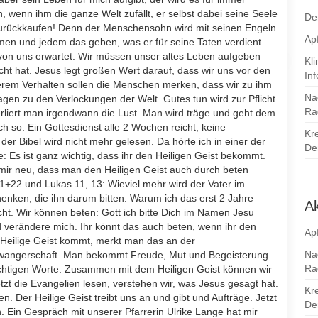
wenn ihm die ganze Welt zufällt, er selbst dabei seine Seele
De
r zurückkaufen! Denn der Menschensohn wird mit seinen Engeln
Apf
mmen und jedem das geben, was er für seine Taten verdient.
 von uns erwartet. Wir müssen unser altes Leben aufgeben
Kl
ht hat. Jesus legt großen Wert darauf, dass wir uns vor den
In
em Verhalten sollen die Menschen merken, dass wir zu ihm
Na
en zu den Verlockungen der Welt. Gutes tun wird zur Pflicht.
Ra
erliert man irgendwann die Lust. Man wird träge und geht dem
 so. Ein Gottesdienst alle 2 Wochen reicht, keine
Kr
er Bibel wird nicht mehr gelesen. Da hörte ich in einer der
Den
: Es ist ganz wichtig, dass ihr den Heiligen Geist bekommt.
mir neu, dass man den Heiligen Geist auch durch beten
21+22 und Lukas 11, 13: Wieviel mehr wird der Vater im
enken, die ihn darum bitten. Warum ich das erst 2 Jahre
Ak
icht. Wir können beten: Gott ich bitte Dich im Namen Jesu
d verändere mich. Ihr könnt das auch beten, wenn ihr den
Apf
 Heilige Geist kommt, merkt man das an der
Na
hwangerschaft. Man bekommt Freude, Mut und Begeisterung.
Ra
chtigen Worte. Zusammen mit dem Heiligen Geist können wir
tzt die Evangelien lesen, verstehen wir, was Jesus gesagt hat.
Kr
. Der Heilige Geist treibt uns an und gibt und Aufträge. Jetzt
Den
 Ein Gespräch mit unserer Pfarrerin Ulrike Lange hat mir