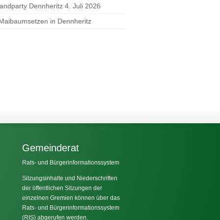
randparty Dennheritz 4. Juli 2026
 Maibaumsetzen in Dennheritz
Gemeinderat
Rats- und Bürgerinformationssystem
Sitzungsinhalte und Niederschriften
der öffentlichen Sitzungen der
einzelnen Gremien können über das
Rats- und Bürgerinformationssystem
(RIS) abgerufen werden.