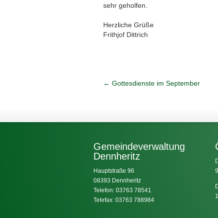
sehr geholfen.
Herzliche Grüße
Frithjof Dittrich
←
Gottesdienste im September
Gemeindeverwaltung
Dennheritz
D
Hauptstraße 96
9
08393 Dennheritz
D
Telefon: 03763 78541
1
Telefax: 03763 788984