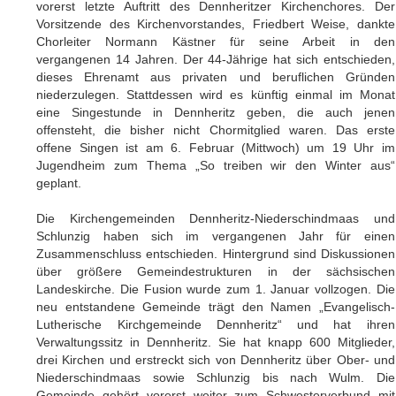
vorerst letzte Auftritt des Dennheritzer Kirchenchores. Der
Vorsitzende des Kirchenvorstandes, Friedbert Weise, dankte
Chorleiter Normann Kästner für seine Arbeit in den
vergangenen 14 Jahren. Der 44-Jährige hat sich entschieden,
dieses Ehrenamt aus privaten und beruflichen Gründen
niederzulegen. Stattdessen wird es künftig einmal im Monat
eine Singestunde in Dennheritz geben, die auch jenen
offensteht, die bisher nicht Chormitglied waren. Das erste
offene Singen ist am 6. Februar (Mittwoch) um 19 Uhr im
Jugendheim zum Thema „So treiben wir den Winter aus“
geplant.
Die Kirchengemeinden Dennheritz-Niederschindmaas und
Schlunzig haben sich im vergangenen Jahr für einen
Zusammenschluss entschieden. Hintergrund sind Diskussionen
über größere Gemeindestrukturen in der sächsischen
Landeskirche. Die Fusion wurde zum 1. Januar vollzogen. Die
neu entstandene Gemeinde trägt den Namen „Evangelisch-
Lutherische Kirchgemeinde Dennheritz“ und hat ihren
Verwaltungssitz in Dennheritz. Sie hat knapp 600 Mitglieder,
drei Kirchen und erstreckt sich von Dennheritz über Ober- und
Niederschindmaas sowie Schlunzig bis nach Wulm. Die
Gemeinde gehört vorerst weiter zum Schwesterverbund mit