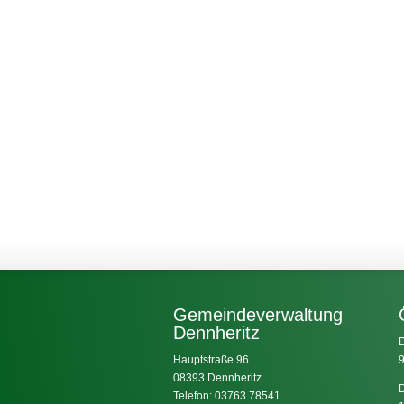
Gemeindeverwaltung
Dennheritz
D
Hauptstraße 96
9
08393 Dennheritz
D
Telefon: 03763 78541