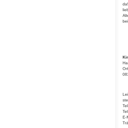
da
lie
Al
bei
Ki
Ha
Or
08
Lei
ste
Te
Te
E-
Tr