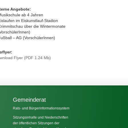
terne Angebote:
usikschule ab 4 Jahren
islaufen im Eiskunstlauf-Stadion
rimmitschau über die Wintermonate
VorschülerInnen)
ußball – AG (VorschülerInnen)
oflyer:
wnload Flyer (PDF 1.24 Mb)
Gemeinderat
Rats- und Bürgerinformationssystem
Sitzungsinhalte und Niederschriften
der öffentlichen Sitzungen der