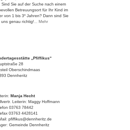
! Sind Sie auf der Suche nach einem
bevollen Betreuungsort für Ihr Kind im
ter von 1 bis 3* Jahren? Dann sind Sie
 uns genau richtig!...
Mehr
ndertagesstätte „Pfiffikus“
uptstraße 28
tsteil Oberschindmaas
393 Dennheritz
terin:
Manja Hecht
llvertr. Leiterin: Maggy Hoffmann
lefon 03763 78442
lefax 03763 4428141
Mail: pfiffikus@dennheritz.de
äger: Gemeinde Dennheritz