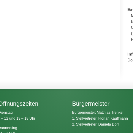
Ex
M
E
C
(
F
Inf
Do
Öffnungszeiten
Bürgermeister
ienstag
Bürgermeister: Matthias Trenkel
 – 12 und 13 – 18 Uhr
1. Stellvertreter: Florian Kauffmann
2. Stellvertreter: Daniela Dörr
onnerstag