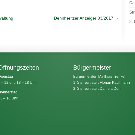
Den
St
waltung
Dennheritzer Anzeiger 03/2017
→
3.
Öffnungszeiten
Bürgermeister
ienstag
Bürgermeister: Matthias Trenkel
 – 12 und 13 – 18 Uhr
1. Stellvertreter: Florian Kauffmann
2. Stellvertreter: Daniela Dörr
onnerstag
3 – 16 Uhr