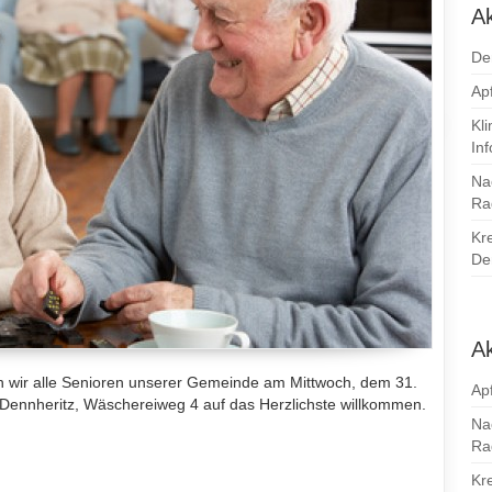
A
De
Apf
Kl
In
Na
Ra
Kr
Den
Ak
n wir alle Senioren unserer Gemeinde am Mittwoch, dem 31.
Apf
ennheritz, Wäschereiweg 4 auf das Herzlichste willkommen.
Na
Ra
Kr