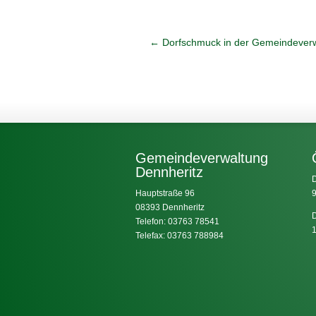
←
Dorfschmuck in der Gemeindever
Gemeindeverwaltung
Dennheritz
D
Hauptstraße 96
9
08393 Dennheritz
D
Telefon: 03763 78541
1
Telefax: 03763 788984