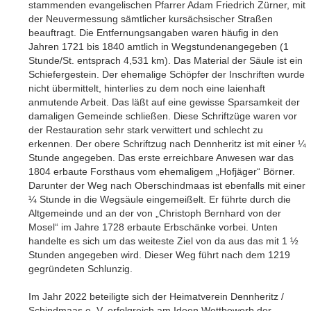
stammenden evangelischen Pfarrer Adam Friedrich Zürner, mit
der Neuvermessung sämtlicher kursächsischer Straßen
beauftragt. Die Entfernungsangaben waren häufig in den
Jahren 1721 bis 1840 amtlich in Wegstundenangegeben (1
Stunde/St. entsprach 4,531 km). Das Material der Säule ist ein
Schiefergestein. Der ehemalige Schöpfer der Inschriften wurde
nicht übermittelt, hinterlies zu dem noch eine laienhaft
anmutende Arbeit. Das läßt auf eine gewisse Sparsamkeit der
damaligen Gemeinde schließen. Diese Schriftzüge waren vor
der Restauration sehr stark verwittert und schlecht zu
erkennen. Der obere Schriftzug nach Dennheritz ist mit einer ¼
Stunde angegeben. Das erste erreichbare Anwesen war das
1804 erbaute Forsthaus vom ehemaligem „Hofjäger“ Börner.
Darunter der Weg nach Oberschindmaas ist ebenfalls mit einer
¼ Stunde in die Wegsäule eingemeißelt. Er führte durch die
Altgemeinde und an der von „Christoph Bernhard von der
Mosel“ im Jahre 1728 erbaute Erbschänke vorbei. Unten
handelte es sich um das weiteste Ziel von da aus das mit 1 ½
Stunden angegeben wird. Dieser Weg führt nach dem 1219
gegründeten Schlunzig.
Im Jahr 2022 beteiligte sich der Heimatverein Dennheritz /
Schindmaas e. V. erfolgreich am Ideen Wettbewerb der