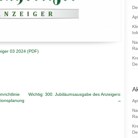
De
Apf
Kl
In
Na
Ra
eiger 03 2024 (PDF)
Kr
Den
Ak
ichtlinie
Wichtig: 300. Jubiläumsausgabe des Anzeigers:
ktionsplanung
→
Apf
Na
Ra
Kr
Den