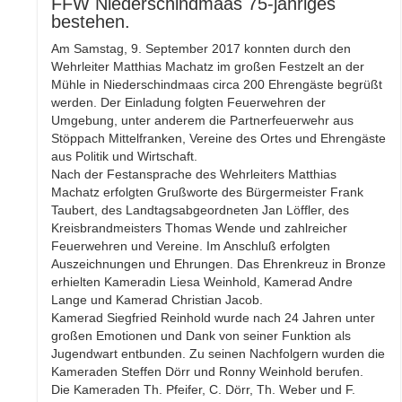
FFW Niederschindmaas 75-jähriges
bestehen.
Am Samstag, 9. September 2017 konnten durch den
Wehrleiter Matthias Machatz im großen Festzelt an der
Mühle in Niederschindmaas circa 200 Ehrengäste begrüßt
werden. Der Einladung folgten Feuerwehren der
Umgebung, unter anderem die Partnerfeuerwehr aus
Stöppach Mittelfranken, Vereine des Ortes und Ehrengäste
aus Politik und Wirtschaft.
Nach der Festansprache des Wehrleiters Matthias
Machatz erfolgten Grußworte des Bürgermeister Frank
Taubert, des Landtagsabgeordneten Jan Löffler, des
Kreisbrandmeisters Thomas Wende und zahlreicher
Feuerwehren und Vereine. Im Anschluß erfolgten
Auszeichnungen und Ehrungen. Das Ehrenkreuz in Bronze
erhielten Kameradin Liesa Weinhold, Kamerad Andre
Lange und Kamerad Christian Jacob.
Kamerad Siegfried Reinhold wurde nach 24 Jahren unter
großen Emotionen und Dank von seiner Funktion als
Jugendwart entbunden. Zu seinen Nachfolgern wurden die
Kameraden Steffen Dörr und Ronny Weinhold berufen.
Die Kameraden Th. Pfeifer, C. Dörr, Th. Weber und F.