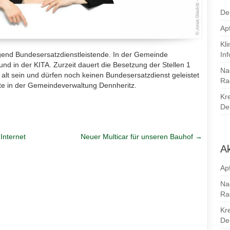
De
Apf
Kl
gend Bundesersatzdienstleistende. In der Gemeinde
In
und in der KITA. Zurzeit dauert die Besetzung der Stellen 1
Na
alt sein und dürfen noch keinen Bundesersatzdienst geleistet
Ra
tte in der Gemeindeverwaltung Dennheritz.
Kr
Den
Internet
Neuer Multicar für unseren Bauhof
→
Ak
Apf
Na
Ra
Kr
Den