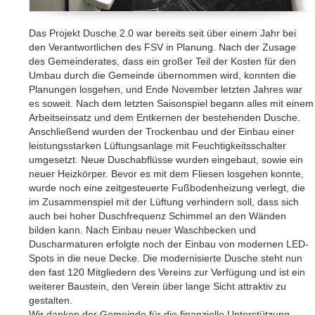
Das Projekt Dusche 2.0 war bereits seit über einem Jahr bei
den Verantwortlichen des FSV in Planung. Nach der Zusage
des Gemeinderates, dass ein großer Teil der Kosten für den
Umbau durch die Gemeinde übernommen wird, konnten die
Planungen losgehen, und Ende November letzten Jahres war
es soweit. Nach dem letzten Saisonspiel begann alles mit einem
Arbeitseinsatz und dem Entkernen der bestehenden Dusche.
Anschließend wurden der Trockenbau und der Einbau einer
leistungsstarken Lüftungsanlage mit Feuchtigkeitsschalter
umgesetzt. Neue Duschabflüsse wurden eingebaut, sowie ein
neuer Heizkörper. Bevor es mit dem Fliesen losgehen konnte,
wurde noch eine zeitgesteuerte Fußbodenheizung verlegt, die
im Zusammenspiel mit der Lüftung verhindern soll, dass sich
auch bei hoher Duschfrequenz Schimmel an den Wänden
bilden kann. Nach Einbau neuer Waschbecken und
Duscharmaturen erfolgte noch der Einbau von modernen LED-
Spots in die neue Decke. Die modernisierte Dusche steht nun
den fast 120 Mitgliedern des Vereins zur Verfügung und ist ein
weiterer Baustein, den Verein über lange Sicht attraktiv zu
gestalten.
Wir danken der Gemeinde für die finanzielle Unterstützung,