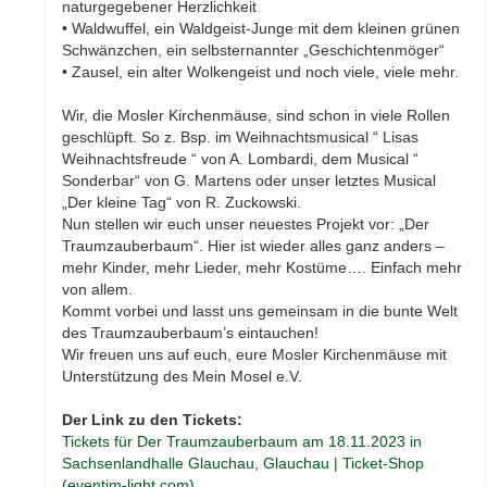
naturgegebener Herzlichkeit
• Waldwuffel, ein Waldgeist-Junge mit dem kleinen grünen
Schwänzchen, ein selbsternannter „Geschichtenmöger“
• Zausel, ein alter Wolkengeist und noch viele, viele mehr.
Wir, die Mosler Kirchenmäuse, sind schon in viele Rollen
geschlüpft. So z. Bsp. im Weihnachtsmusical “ Lisas
Weihnachtsfreude “ von A. Lombardi, dem Musical “
Sonderbar“ von G. Martens oder unser letztes Musical
„Der kleine Tag“ von R. Zuckowski.
Nun stellen wir euch unser neuestes Projekt vor: „Der
Traumzauberbaum“. Hier ist wieder alles ganz anders –
mehr Kinder, mehr Lieder, mehr Kostüme…. Einfach mehr
von allem.
Kommt vorbei und lasst uns gemeinsam in die bunte Welt
des Traumzauberbaum’s eintauchen!
Wir freuen uns auf euch, eure Mosler Kirchenmäuse mit
Unterstützung des Mein Mosel e.V.
Der Link zu den Tickets:
Tickets für Der Traumzauberbaum am 18.11.2023 in
Sachsenlandhalle Glauchau, Glauchau | Ticket-Shop
(eventim-light.com)