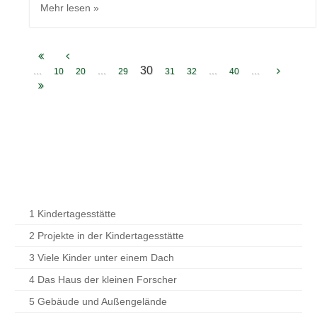
„Hei ho, hei ho, wir sind...
… so zogen die 7 Zwerge mit ihren Laternen durch die
Berge und unsere Reihen. Viele Tage und Wochen waren
die Kinder der Froschgruppe fleißig…
Mehr lesen »
30
...
...
...
...
10
20
29
31
32
40