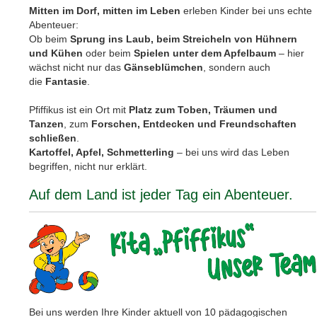
Willkommen in der Kita Pfiffikus in Dennheritz
Hier tragen wir
Sonne im Herzen und Matsch an den
Stiefeln
.
Pfützensprünge und Blätterwirbel
gehören genauso zum
Alltag wie
Lachen, Lernen und ganz viel Natur
.
Mitten im Dorf, mitten im Leben
erleben Kinder bei uns echte
Abenteuer:
Ob beim
Sprung ins Laub, beim Streicheln von Hühnern
und Kühen
oder beim
Spielen unter dem Apfelbaum
– hier
wächst nicht nur das
Gänseblümchen
, sondern auch
die
Fantasie
.
Pfiffikus ist ein Ort mit
Platz zum Toben, Träumen und
Tanzen
, zum
Forschen, Entdecken und Freundschaften
schließen
.
Kartoffel, Apfel, Schmetterling
– bei uns wird das Leben
begriffen, nicht nur erklärt.