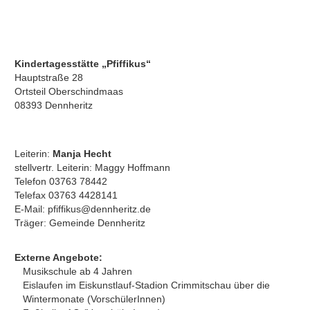
Es ist noch Platz da für die Kleinen!* Aufgepasst, liebe Eltern! Es
ist noch Platz da! Sind Sie auf der Suche nach einem
liebevollen Betreuungsort für Ihr Kind im Alter von 1 bis 3*
Jahren? Dann sind Sie bei uns genau richtig!...
Mehr
Kindertagesstätte „Pfiffikus“
Hauptstraße 28
Ortsteil Oberschindmaas
08393 Dennheritz
Leiterin:
Manja Hecht
stellvertr. Leiterin: Maggy Hoffmann