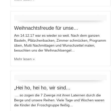
Willkommenspakete für Ne...
Am 19.12.2017 fand, in der „ Kita Pfiffikus“, zum ersten
Mal, durch unseren Bürgermeister Herrn Taubert, die
Übergabe der Willkommenspakete an die Neugeborenen
und deren…
Mehr lesen »
Weihnachtsfreude für unse...
Am 14.12.17 war es wieder so weit. Nach dem ganzen
Basteln, Plätzchenbacken, Zimmer schmücken, Programm
üben, Mutti Nachmittagen und Wunschzettel malen,
besuchten uns der Weihnachtsengel…
Mehr lesen »