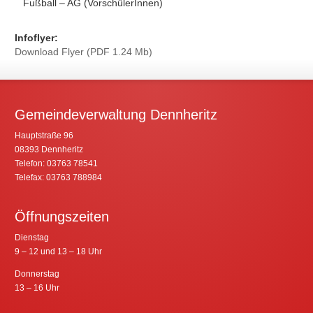
Telefon 03763 78442
Telefax 03763 4428141
E-Mail: pfiffikus@dennheritz.de
Träger: Gemeinde Dennheritz
Externe Angebote:
Musikschule ab 4 Jahren
Eislaufen im Eiskunstlauf-Stadion Crimmitschau über die
Wintermonate (VorschülerInnen)
Fußball – AG (VorschülerInnen)
Infoflyer:
Download Flyer (PDF 1.24 Mb)
Gemeindeverwaltung Dennheritz
Hauptstraße 96
08393 Dennheritz
Telefon: 03763 78541
Telefax: 03763 788984