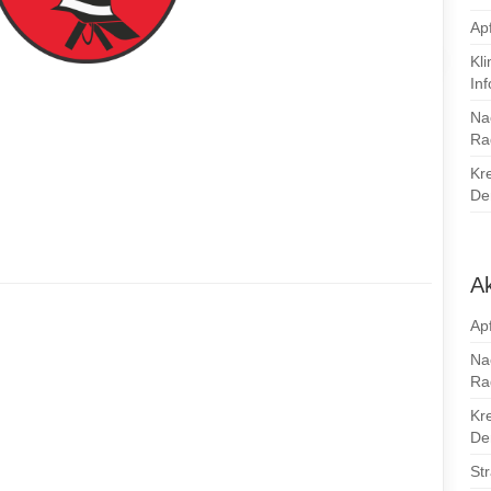
Apf
Kl
In
Na
Ra
Kr
Den
Ak
Apf
Na
Ra
Kr
Den
St