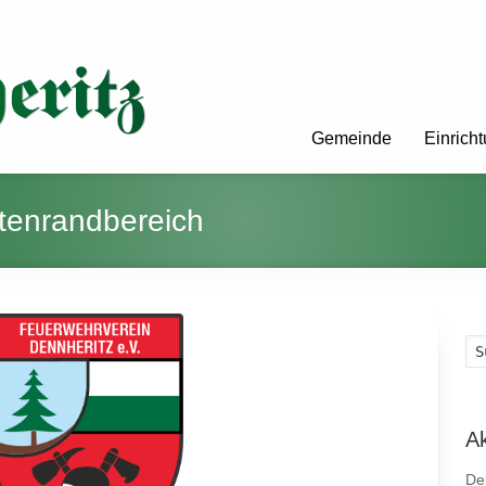
Gemeinde
Einrich
tenrandbereich
A
De