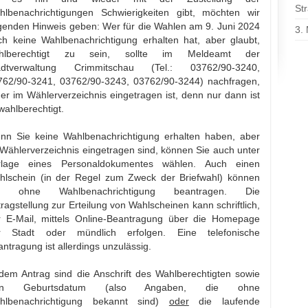
St
hlbenachrichtigungen Schwierigkeiten gibt, möchten wir
lgenden Hinweis geben: Wer für die Wahlen am 9. Juni 2024
3.
ch keine Wahlbenachrichtigung erhalten hat, aber glaubt,
hlberechtigt zu sein, sollte im Meldeamt der
adtverwaltung Crimmitschau (Tel.: 03762/90-3240,
762/90-3241, 03762/90-3243, 03762/90-3244) nachfragen,
er im Wählerverzeichnis eingetragen ist, denn nur dann ist
wahlberechtigt.
nn Sie keine Wahlbenachrichtigung erhalten haben, aber
Wählerverzeichnis eingetragen sind, können Sie auch unter
rlage eines Personaldokumentes wählen. Auch einen
hlschein (in der Regel zum Zweck der Briefwahl) können
e ohne Wahlbenachrichtigung beantragen. Die
ragstellung zur Erteilung von Wahlscheinen kann schriftlich,
r E-Mail, mittels Online-Beantragung über die Homepage
r Stadt oder mündlich erfolgen. Eine telefonische
ntragung ist allerdings unzulässig.
dem An­trag sind die Anschrift des Wahlberechtigten sowie
in Geburtsdatum (also Angaben, die ohne
hlbenachrichtigung bekannt sind)
oder
die laufende