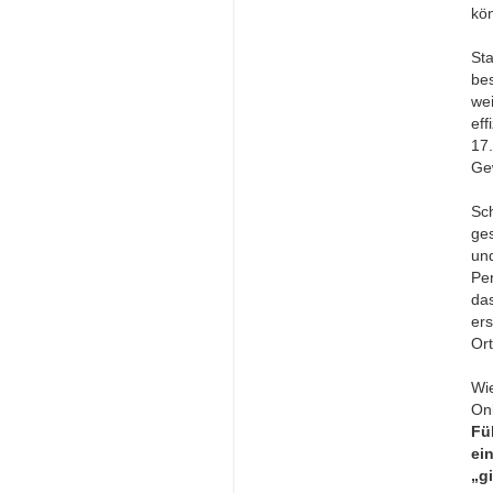
kö
St
bes
wei
eff
17
Gew
Sc
ges
un
Per
das
er
Ort
Wi
On
Fü
ei
„g