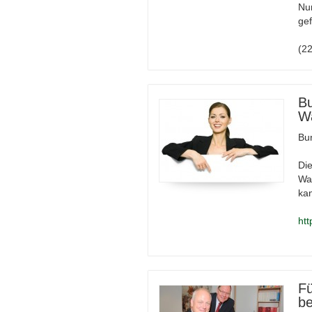
Nu
gef
(2
Bu
Wa
Bu
Die
Wa
ka
htt
Fü
b