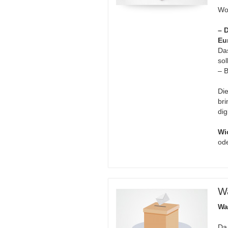
Wo
– 
Eu
Da
sol
– B
Die
bri
dig
Wi
ode
Wa
Wa
Da