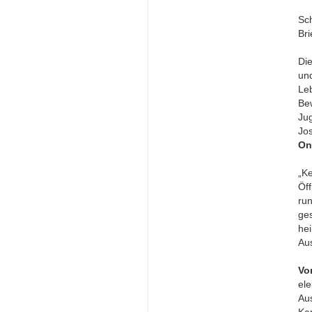
Sc
Bri
Di
un
Le
Be
Ju
Jo
On
„K
Öf
ru
ge
he
Aus
Vo
el
Au
Kar