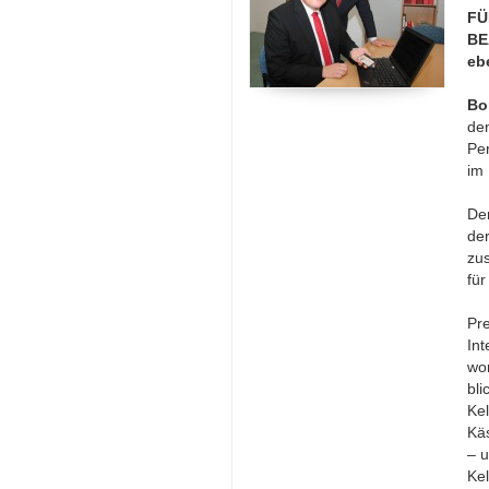
FÜ
BE
eb
Bo
de
Pe
im 
De
der
zu
für
Pr
In
wo
bli
Kel
Käs
– u
Kel