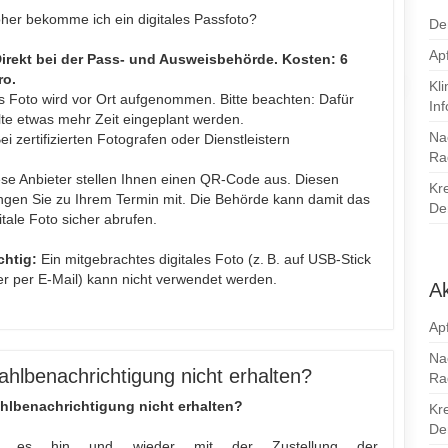
her bekomme ich ein digitales Passfoto?
De
Apf
Direkt bei der Pass- und Ausweisbehörde. Kosten: 6
ro.
Kl
s Foto wird vor Ort aufgenommen. Bitte beachten: Dafür
In
lte etwas mehr Zeit eingeplant werden.
Na
ei zertifizierten Fotografen oder Dienstleistern
Ra
se Anbieter stellen Ihnen einen QR-Code aus. Diesen
Kr
ngen Sie zu Ihrem Termin mit. Die Behörde kann damit das
Den
itale Foto sicher abrufen.
chtig:
Ein mitgebrachtes digitales Foto (z. B. auf USB-Stick
r per E-Mail) kann nicht verwendet werden.
Ak
Apf
Na
hlbenachrichtigung nicht erhalten?
Ra
hlbenachrichtigung nicht erhalten?
Kr
Den
 es hin und wieder mit der Zustellung der