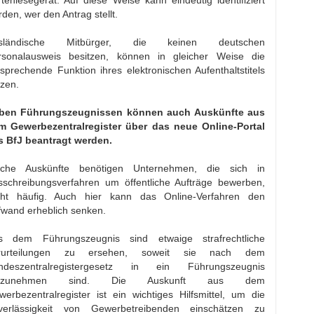
den, wer den Antrag stellt.
sländische Mitbürger, die keinen deutschen
rsonalausweis besitzen, können in gleicher Weise die
sprechende Funktion ihres elektronischen Aufenthaltstitels
tzen.
ben Führungszeugnissen können auch Auskünfte aus
m Gewerbezentralregister über das neue Online-Portal
s BfJ beantragt werden.
lche Auskünfte benötigen Unternehmen, die sich in
sschreibungsverfahren um öffentliche Aufträge bewerben,
cht häufig. Auch hier kann das Online-Verfahren den
fwand erheblich senken.
s dem Führungszeugnis sind etwaige strafrechtliche
rurteilungen zu ersehen, soweit sie nach dem
ndeszentralregistergesetz in ein Führungszeugnis
ufzunehmen sind. Die Auskunft aus dem
erbezentralregister ist ein wichtiges Hilfsmittel, um die
verlässigkeit von Gewerbetreibenden einschätzen zu