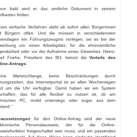
hon bald wird er das amtliche Dokument in seinem
efkasten finden.
eses einfache Verfahren steht ab sofort allen Bürgerinnen
d Bürgern offen. Und die müssen in verschiedensten
benslagen ein Führungszeugnis vorlegen, sei es bei der
werbung um einen Arbeitsplatz, für die ehrenamtliche
gendarbeit oder vor der Aufnahme eines Gewerbes. Heinz-
sef Friehe, Präsident des BfJ, betont die
Vorteile des
line-Antrags:
eine Warteschlange, keine Beschränkungen durch
fnungszeiten, das Internetportal ist an allen Wochentagen
nd um die Uhr verfügbar. Damit haben wir ein System
schaffen, das für alle flexibel zu nutzen ist, ob am
imischen PC, mobil unterwegs oder sogar aus dem
land.“
raussetzungen
für den Online-Antrag sind der neue
ektronische Personalausweis, der für die Online-
sweisfunktion freigeschaltet sein muss, und ein passendes
tenlesegerät. Auf diese Weise kann eindeutig identifiziert