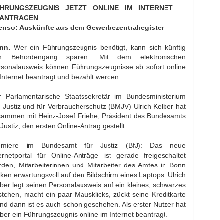
HRUNGSZEUGNIS JETZT ONLINE IM INTERNET
ANTRAGEN
enso: Auskünfte aus dem Gewerbezentralregister
nn.
Wer ein Führungszeugnis benötigt, kann sich künftig
n Behördengang sparen. Mit dem elektronischen
rsonalausweis können Führungszeugnisse ab sofort online
Internet beantragt und bezahlt werden.
r Parlamentarische Staatssekretär im Bundesministerium
 Justiz und für Verbraucherschutz (BMJV) Ulrich Kelber hat
sammen mit Heinz-Josef Friehe, Präsident des Bundesamts
 Justiz, den ersten Online-Antrag gestellt.
emiere im Bundesamt für Justiz (BfJ): Das neue
ternetportal für Online-Anträge ist gerade freigeschaltet
rden, Mitarbeiterinnen und Mitarbeiter des Amtes in Bonn
cken erwartungsvoll auf den Bildschirm eines Laptops. Ulrich
ber legt seinen Personalausweis auf ein kleines, schwarzes
tchen, macht ein paar Mausklicks, zückt seine Kreditkarte
nd dann ist es auch schon geschehen. Als erster Nutzer hat
ber ein Führungszeugnis online im Internet beantragt.