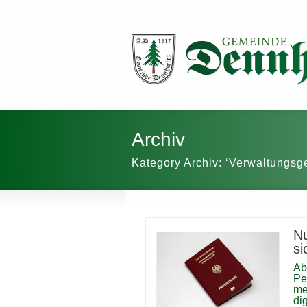
Archiv
Kategory Archiv: ‘Verwaltungsg
Nu
si
Ab
Pe
me
di