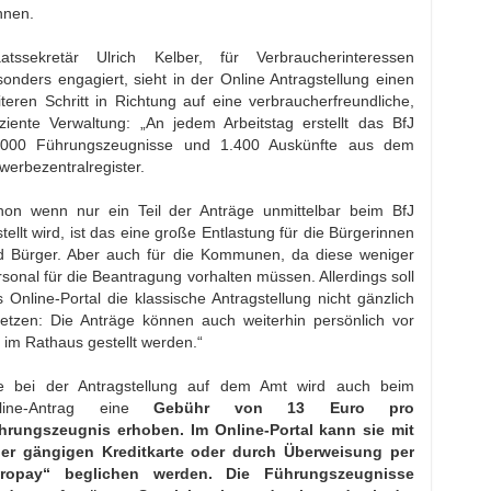
nnen.
aatssekretär Ulrich Kelber, für Verbraucherinteressen
onders engagiert, sieht in der Online Antragstellung einen
teren Schritt in Richtung auf eine verbraucherfreundliche,
iziente Verwaltung: „An jedem Arbeitstag erstellt das BfJ
.000 Führungszeugnisse und 1.400 Auskünfte aus dem
erbezentralregister.
hon wenn nur ein Teil der Anträge unmittelbar beim BfJ
tellt wird, ist das eine große Entlastung für die Bürgerinnen
d Bürger. Aber auch für die Kommunen, da diese weniger
sonal für die Beantragung vorhalten müssen. Allerdings soll
 Online-Portal die klassische Antragstellung nicht gänzlich
setzen: Die Anträge können auch weiterhin persönlich vor
 im Rathaus gestellt werden.“
e bei der Antragstellung auf dem Amt wird auch beim
line-Antrag eine
Gebühr von 13 Euro pro
hrungszeugnis erhoben. Im Online-Portal kann sie mit
ner gängigen Kreditkarte oder durch Überweisung per
iropay“ beglichen werden. Die Führungszeugnisse