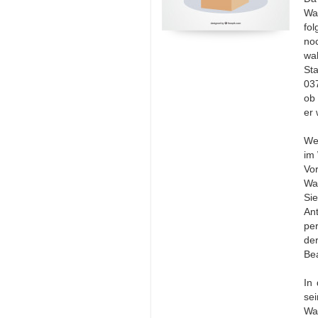
Wa
fo
no
wa
St
03
ob 
er 
We
im 
Vo
Wa
Si
Ant
pe
de
Bea
In 
se
Wa