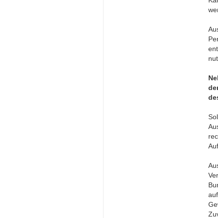
wer
Au
Pe
ent
nu
Ne
de
de
So
Au
re
Au
Au
Ve
Bu
a
Gew
Zu