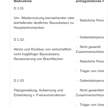
Maßnahme
antragstellende Pe
D 1.01
Um- Wiedernutzung leerstehender oder
· Natürliche Person
leerfallender ländlicher Bausubstanz zu
Hauptwohnzwecken
· Gebietskörperscha
D 1.02
· Nicht gewerbl.
Abriss und Rückbau von wirtschaftlich
Zusammenschlüsse
nicht tragfähiger Bausubstanz,
Renaturierung von Brachflächen
· Natürliche Person
· Träger von Unter
D 1.03
· Gebietskörperscha
Platzgestaltung, Aufwertung und
· Nicht gewerbliche
Entwicklung v. Freiraumstrukturen
Zusammenschlüsse
· Träger von Unter