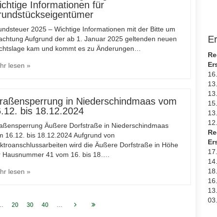
chtige Informationen für
rundstückseigentümer
ndsteuer 2025 – Wichtige Informationen mit der Bitte um
E
achtung Aufgrund der ab 1. Januar 2025 geltenden neuen
chtslage kam und kommt es zu Änderungen…
Re
Er
hr lesen »
16
13
13
raßensperrung in Niederschindmaas vom
15
.12. bis 18.12.2024
13
12
raßensperrung Äußere Dorfstraße in Niederschindmaas
Re
m 16.12. bis 18.12.2024 Aufgrund von
Er
ktroanschlussarbeiten wird die Äußere Dorfstraße in Höhe
17
r Hausnummer 41 vom 16. bis 18….
14
18
hr lesen »
16
13
03
..
...
20
30
40