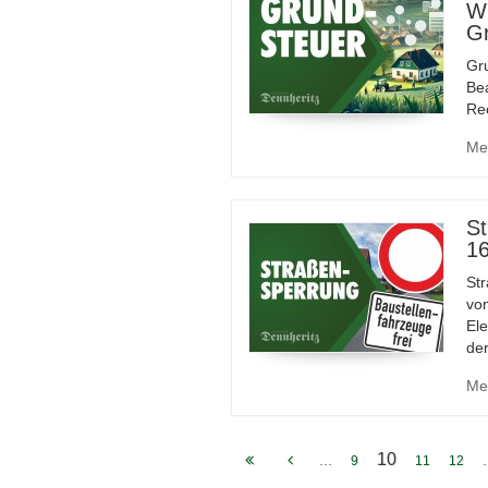
Wi
G
Gru
Be
Re
Me
St
16
St
vo
Ele
de
Me
10
...
.
9
11
12