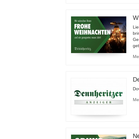
W
Li
bri
Gem
ge
Me
De
Do
Me
Ne