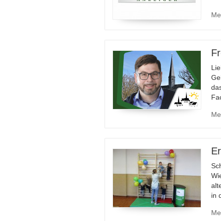
Me
Fr
Lie
Gel
da
Fa
Me
Er
Sc
Wi
al
in 
Me