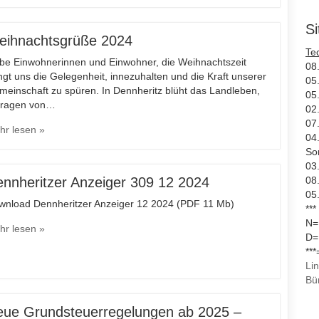
S
eihnachtsgrüße 2024
Te
ebe Einwohnerinnen und Einwohner, die Weihnachtszeit
08
ngt uns die Gelegenheit, innezuhalten und die Kraft unserer
05.
einschaft zu spüren. In Dennheritz blüht das Landleben,
05
tragen von…
02
07
hr lesen »
04
So
03
nnheritzer Anzeiger 309 12 2024
08.
05
wnload Dennheritzer Anzeiger 12 2024 (PDF 11 Mb)
***
N=
hr lesen »
D=
**
Li
Bü
ue Grundsteuerregelungen ab 2025 –