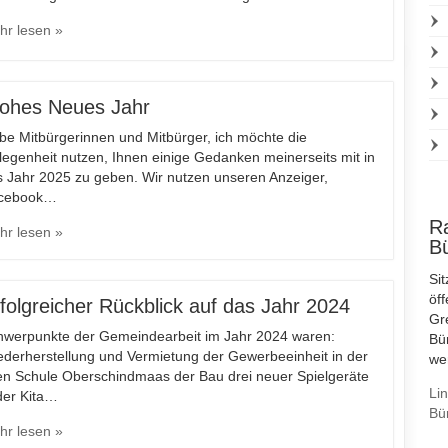
hr lesen »
ohes Neues Jahr
be Mitbürgerinnen und Mitbürger, ich möchte die
egenheit nutzen, Ihnen einige Gedanken meinerseits mit in
s Jahr 2025 zu geben. Wir nutzen unseren Anzeiger,
cebook…
R
hr lesen »
B
Si
öf
folgreicher Rückblick auf das Jahr 2024
Gr
hwerpunkte der Gemeindearbeit im Jahr 2024 waren:
Bü
ederherstellung und Vermietung der Gewerbeeinheit in der
we
ten Schule Oberschindmaas der Bau drei neuer Spielgeräte
Li
der Kita…
Bü
hr lesen »