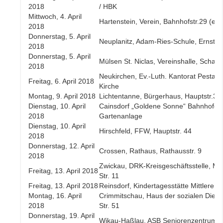
2018
/ HBK
Mittwoch, 4. April
Hartenstein, Verein, Bahnhofstr.29 (ehe
2018
Donnerstag, 5. April
Neuplanitz, Adam-Ries-Schule, Ernst-
2018
Donnerstag, 5. April
Mülsen St. Niclas, Vereinshalle, Schacht
2018
Neukirchen, Ev.-Luth. Kantorat Pestaloz
Freitag, 6. April 2018
Kirche
Montag, 9. April 2018
Lichtentanne, Bürgerhaus, Hauptstr.3
Dienstag, 10. April
Cainsdorf „Goldene Sonne“ Bahnhofch
2018
Gartenanlage
Dienstag, 10. April
Hirschfeld, FFW, Hauptstr. 44
2018
Donnerstag, 12. April
Crossen, Rathaus, Rathausstr. 9
2018
Zwickau, DRK-Kreisgeschäftsstelle, Ma
Freitag, 13. April 2018
Str. 11
Freitag, 13. April 2018
Reinsdorf, Kindertagesstätte Mittlerer
Montag, 16. April
Crimmitschau, Haus der sozialen Diens
2018
Str. 51
Donnerstag, 19. April
Wikau-Haßlau, ASB Seniorenzentrum, 