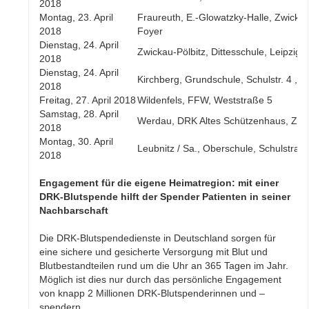
2018
Montag, 23. April
Fraureuth, E.-Glowatzky-Halle, Zwickau
2018
Foyer
Dienstag, 24. April
Zwickau-Pölbitz, Dittesschule, Leipzige
2018
Dienstag, 24. April
Kirchberg, Grundschule, Schulstr. 4 , 
2018
Freitag, 27. April 2018
Wildenfels, FFW, Weststraße 5
Samstag, 28. April
Werdau, DRK Altes Schützenhaus, Zwic
2018
Montag, 30. April
Leubnitz / Sa., Oberschule, Schulstraß
2018
Engagement für die eigene Heimatregion: mit einer
DRK-Blutspende hilft der Spender Patienten in seiner
Nachbarschaft
Die DRK-Blutspendedienste in Deutschland sorgen für
eine sichere und gesicherte Versorgung mit Blut und
Blutbestandteilen rund um die Uhr an 365 Tagen im Jahr.
Möglich ist dies nur durch das persönliche Engagement
von knapp 2 Millionen DRK-Blutspenderinnen und –
spendern.