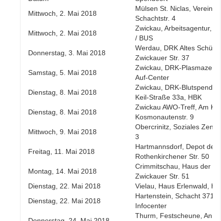
Mülsen St. Niclas, Vereinsha
Mittwoch, 2. Mai 2018
Schachtstr. 4
Zwickau, Arbeitsagentur, Pöl
Mittwoch, 2. Mai 2018
/ BUS
Werdau, DRK Altes Schütz
Donnerstag, 3. Mai 2018
Zwickauer Str. 37
Zwickau, DRK-Plasmazentr
Samstag, 5. Mai 2018
Auf-Center
Zwickau, DRK-Blutspendedi
Dienstag, 8. Mai 2018
Keil-Straße 33a, HBK
Zwickau AWO-Treff, Am Ko
Dienstag, 8. Mai 2018
Kosmonautenstr. 9
Obercrinitz, Soziales Zent
Mittwoch, 9. Mai 2018
3
Hartmannsdorf, Depot der
Freitag, 11. Mai 2018
Rothenkirchener Str. 50
Crimmitschau, Haus der soz
Montag, 14. Mai 2018
Zwickauer Str. 51
Dienstag, 22. Mai 2018
Vielau, Haus Erlenwald, H
Hartenstein, Schacht 371 
Dienstag, 22. Mai 2018
Infocenter
Thurm, Festscheune, An d
Donnerstag, 24. Mai 2018